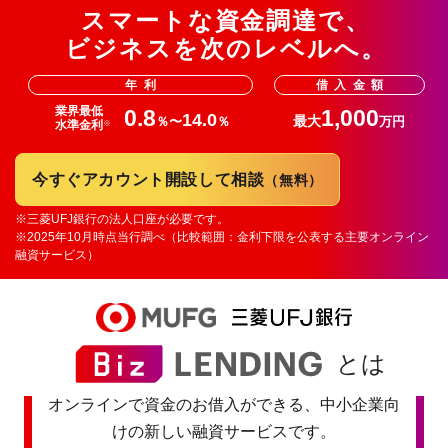
スマートな資金調達で、
ビジネスを次のレベルへ。
年利
借入金額
業界最低
0.8
1,000
14.0
最大
％〜
％
万円
※
水準金利
今すぐアカウント開設して相談
（無料）
※三菱UFJ銀行の法人口座が必要です。
※2025年10月時点当行調べ（比較範囲：金利下限を公表する主要オンライン
融資サービス）
とは
オンラインで資金のお借入ができる、中小企業向
けの新しい融資サービスです。